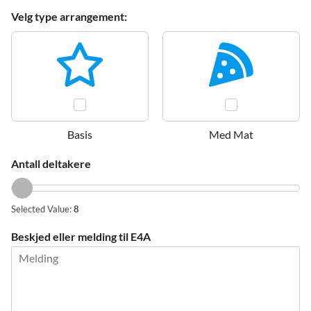
D
Velg type arrangement:
a
t
o
N
a
v
n
E
4
Basis
Med Mat
A
Antall deltakere
Selected Value:
8
Beskjed eller melding til E4A