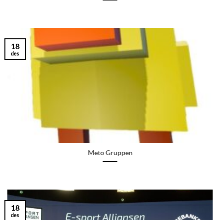
18
des
Meto Gruppen
18
des