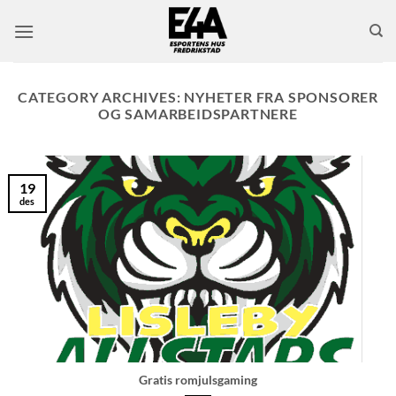
Skip
to
content
CATEGORY ARCHIVES:
NYHETER FRA SPONSORER
OG SAMARBEIDSPARTNERE
19
des
Gratis romjulsgaming