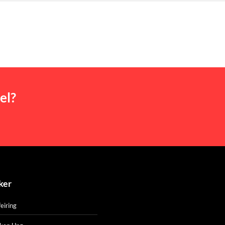
el?
ker
eiring