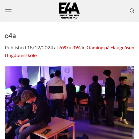
Skip
to
content
e4a
Published
18/12/2024
at
690 × 394
in
Gaming på Haugeåsen
Ungdomsskole