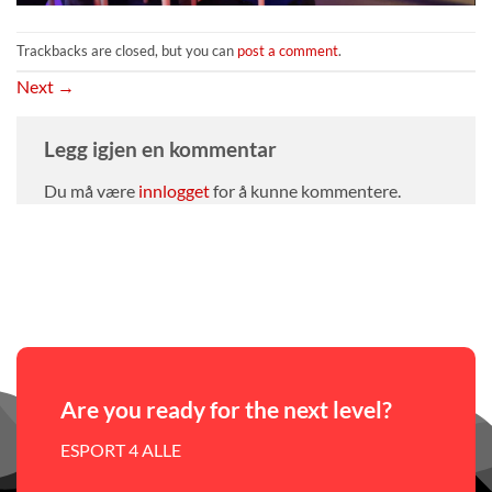
Trackbacks are closed, but you can
post a comment
.
Next
→
Legg igjen en kommentar
Du må være
innlogget
for å kunne kommentere.
Are you ready for the next level?
ESPORT 4 ALLE